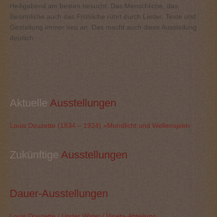
Heiligabend am besten besucht. Das Menschliche, das
Besinnliche auch das Fröhliche rührt durch Lieder, Texte und
Gestaltung immer neu an. Das macht auch diese Ausstellung
deutlich.
Aktuelle
 Ausstellungen
Louis Douzette (1834 – 1924) »Mondlicht und Wellenspiel«
Zukünftige
 Ausstellungen
Dauer-Ausstellungen
Louis Douzette / Under Water / Vineta-Abteilung