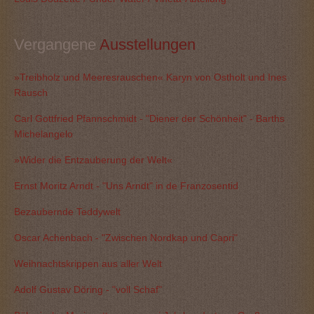
Vergangene
 Ausstellungen
»Treibholz und Meeresrauschen« Karyn von Ostholt und Ines
Rausch
Carl Gottfried Pfannschmidt - "Diener der Schönheit" - Barths
Michelangelo
»Wider die Entzauberung der Welt«
Ernst Moritz Arndt - "Uns Arndt" in de Franzosentid
Bezaubernde Teddywelt
Oscar Achenbach - "Zwischen Nordkap und Capri"
Weihnachtskrippen aus aller Welt
Adolf Gustav Döring - "voll Schaf"