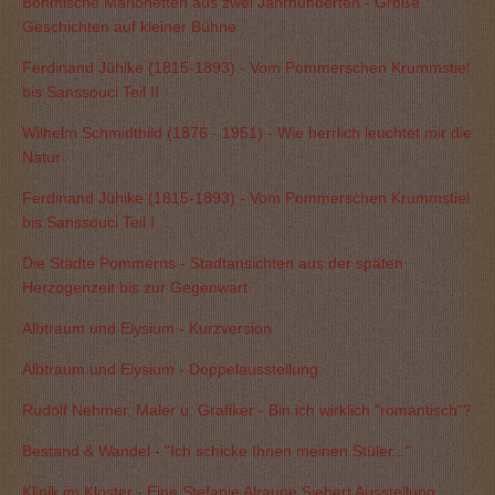
Böhmische Marionetten aus zwei Jahrhunderten - Große
Geschichten auf kleiner Bühne
Ferdinand Jühlke (1815-1893) - Vom Pommerschen Krummstiel
bis Sanssouci Teil II
Wilhelm Schmidthild (1876 - 1951) - Wie herrlich leuchtet mir die
Natur
Ferdinand Jühlke (1815-1893) - Vom Pommerschen Krummstiel
bis Sanssouci Teil I
Die Städte Pommerns - Stadtansichten aus der späten
Herzogenzeit bis zur Gegenwart
Albtraum und Elysium - Kurzversion
Albtraum und Elysium - Doppelausstellung
Rudolf Nehmer, Maler u. Grafiker - Bin ich wirklich "romantisch"?
Bestand & Wandel - "Ich schicke Ihnen meinen Stüler..."
Klinik im Kloster - Eine Stefanie Alraune Siebert Ausstellung