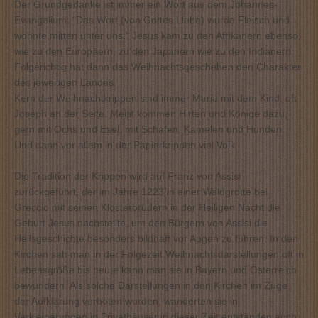
Der Grundgedanke ist immer ein Wort aus dem Johannes-
Evangelium: “Das Wort (von Gottes Liebe) wurde Fleisch und
wohnte mitten unter uns.“ Jesus kam zu den Afrikanern ebenso
wie zu den Europäern, zu den Japanern wie zu den Indianern.
Folgerichtig hat dann das Weihnachtsgeschehen den Charakter
des jeweiligen Landes.
Kern der Weihnachtkrippen sind immer Maria mit dem Kind, oft
Joseph an der Seite. Meist kommen Hirten und Könige dazu,
gern mit Ochs und Esel, mit Schafen, Kamelen und Hunden.
Und dann vor allem in der Papierkrippen viel Volk.
Die Tradition der Krippen wird auf Franz von Assisi
zurückgeführt, der im Jahre 1223 in einer Waldgrotte bei
Greccio mit seinen Klosterbrüdern in der Heiligen Nacht die
Geburt Jesus nachstellte, um den Bürgern von Assisi die
Heilsgeschichte besonders bildhaft vor Augen zu führen. In den
Kirchen sah man in der Folgezeit Weihnachtsdarstellungen oft in
Lebensgröße bis heute kann man sie in Bayern und Österreich
bewundern. Als solche Darstellungen in den Kirchen im Zuge
der Aufklärung verboten wurden, wanderten sie in
Verkleinerungen in Privathäuser in dieser Zeit entstanden auch