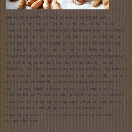
Die Sammlung Dorothea und Joachim Puttkammer
Aus der Sammlung von Dorothea und Joachim Puttkammer,
Graal -Müritz, werden Weihnachtskrippen aus aller Welt gezeigt.
Dabei kommt es auf größtmögliche Vielfalt an, sowohl auf das
Material als auch auf Gestaltung und Größe und natürlich auf
das Herkunftsland. So finden wir eine Ebenholzkrippe aus
Schwarzafrika, aber auch eine Krippe aus Recyclingmaterial von
einer Frauengruppe aus Tansania, Olivenholzarbeiten aus
Palästina, das Weihnachtsgeschehen in einem Beduinenzelt aus
Jordanien und Zinnkrippen aus Bayern ebenso wie Glasfiguren
aus Murano bei Venedig. Neben erzgebirgischen Arbeiten in
sehr unterschiedlichen Gestaltungen viele Tonfiguren aus
Südamerika und Spieldosen mit der Madonna aus Nordamerika.
Auch eine Indianerkrippe und japanische Figuren sind zu sehen.
Eine besondere Liebe hegt Joachim Puttkammer zu
Papierkrippen, weil sie meist außerordentlich phantasievoll
ausgestaltet sind.