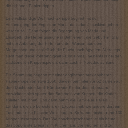
die schönen Papierkrippen.
Eine vollständige Weihnachtskrippe beginnt mit der
Ankündigung des Engels an Maria, dass das Jesuskind geboren
werden soll. Dann folgen die Begegnung von Maria und
Elisabeth, die Herbergssuche in Bethlehem, die Geburt im Stall
mit der Anbetung der Hirten und der Weisen aus dem
Morgenland und schließlich die Flucht nach Ägypten. Allerdings
sieht man diese Vollständigkeit kaum einmal, bestenfalls bei den
traditionellen Krippenspielen, dann auch in Norddeutschland.
Die Sammlung begann mit einer englischen aufklappbaren
Papierkrippe von etwa 1850, die der Sammler vor 62 Jahren auf
dem Dachboden fand. Für die vier Kinder des Ehepaars
entwickelte sich später das Sammeln von Krippen, die Kinder
spielten mit ihnen. Und dann nahm die Familie aus allen
Ländern, die sie bereisten, ein Exponat mit, wie andere dort ein
Tuch oder eine Flasche Wein kaufen. So kamen bisher rund 130
Krippen zusammen. Das Weihnachtsgeschehen ist bis heute
das populärste Ereignis im Kirchenjahr. Die Kirchen sind zu