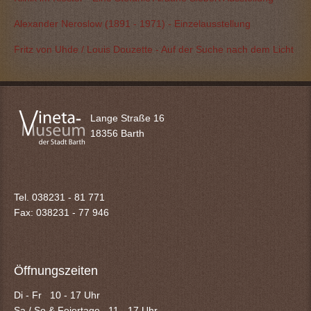
Alexander Neroslow (1891 - 1971) - Einzelausstellung
Fritz von Uhde / Louis Douzette - Auf der Suche nach dem Licht
Lange Straße 16
18356 Barth
Tel. 038231 - 81 771
Fax: 038231 -
77 946
Öffnungszeiten
Di - Fr 10 - 17 Uhr
Sa / So & Feiertage 11 - 17 Uhr