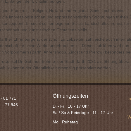
 im Einfangen der Lichtstimmungen.
gen, Frankreich, Belgien, Holland und England. Seine Technik wird
 die impressionistischen und expressionistischen Strömungen frühen 
 konsequent. Er sucht seinen eigenen Stil als Landschaftschronist, für
chönheit und künstlerischen Gestaltens bleibt.
arther Ehrenbürgers, der schon zu Lebzeiten zahlreiche auch internat
enschaft für seine Werke ungebrochen ist. Dieses Jubiläum wird nun 
ns in Vorpommern (Barth, Ahrenshoop, Zingst und Prerow) besonders b
roßenkel Dr. Gottfried Böhme, der Stadt Barth 2021 als Stiftung übera
lik können der Öffentlichkeit erstmalig präsentiert werden.
Öffnungszeiten
 - 81 771
I
1 -
77 946
Di - Fr 10 - 17 Uhr
Sa / So & Feiertage 11 - 17 Uhr
W
Mo Ruhetag