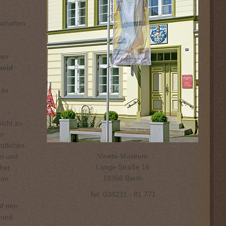
schaften
ßen
avid
 zu
icht zu
on
mdliches
Vineta-Museum
en und
Lange Straße 16
ther
18356 Barth
nen
Tel. 038231 - 81 771
uf den
 und