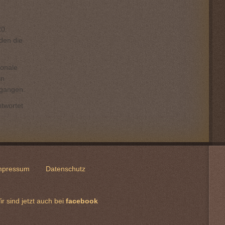
20.
 den die
ionale
in
egangen.
ntwortet
mpressum
Datenschutz
ir sind jetzt auch bei
facebook