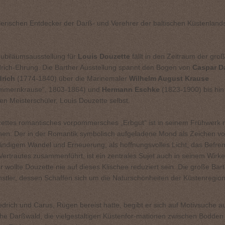
erischen Entdecker der Darß- und Verehrer der baltischen Küstenland
Jubiläumsausstellung für
Louis Douzette
fällt in den Zeitraum der gro
drich-Ehrung. Die Barther Ausstellung spannt den Bogen von
Caspar D
drich
(1774-1840) über die Marinemaler
Wilhelm August Krause
mmernkrause“, 1803-1864) und
Hermann Eschke
(1823-1900) bis hin
en Meisterschüler, Louis Douzette selbst.
ettes romantisches vorpommersches „Erbgut“ ist in seinem Frühwerk n
nen. Der in der Romantik symbolisch aufgeladene Mond als Zeichen v
ändigem Wandel und Erneuerung, als hoffnungsvolles Licht, das Befre
Vertrautes zusammenführt, ist ein zentrales Sujet auch in seinem Wirk
 wollte Douzette nie auf dieses Klischee reduziert sein. Die große Bar
stler, dessen Schaffen sich um die Naturschönheiten der Küstenregio
rich und Carus, Rügen bereist hatte, begibt er sich auf Motivsuche a
sche Darßwald, die vielgestaltigen Küstenfor-mationen zwischen Bodden