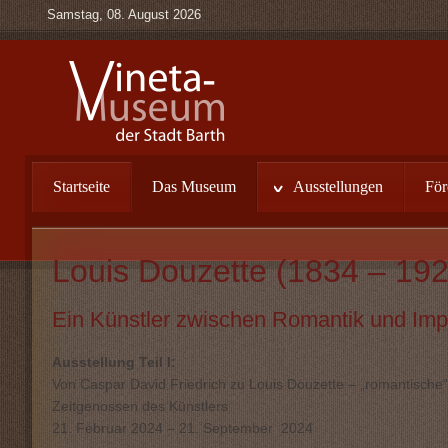
Samstag, 08. August 2026
Startseite
Das Museum
Ausstellungen
För
Louis Douzette (1834 – 192
Ein Künstler zwischen Romantik und Im
Ausstellung Teil I:
Von Caspar David Friedrich zu Louis Douzette – „romantische
Zeitgenossen des Künstlers
21. Februar 2024 – 21. September 2024