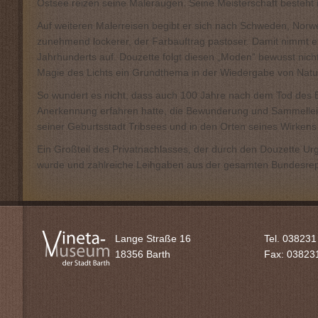
Ostsee reizen seine Maleraugen. Seine Meisterschaft besteht
Auf weiteren Malerreisen begibt er sich nach Schweden, Norwe
zunehmend lockerer, der Farbauftrag pastoser. Damit nimmt er
Jahrhunderts auf. Douzette folgt diesen „Moden“ bewusst nicht
Magie des Lichts ein Grundthema in der Wiedergabe von Naturs
So wundert es nicht, dass auch 100 Jahre nach dem Tod des B
Anerkennung erfahren hatte, die Bewunderung und Sammelleid
seiner Geburtsstadt Tribsees und in den Orten seines Wirke
Ein Großteil des Privatnachlasses, der durch den Douzette Urg
wurde und zahlreiche Leihgaben aus der gesamten Bundesrepub
Lange Straße 16
Tel. 038231
18356 Barth
Fax: 03823