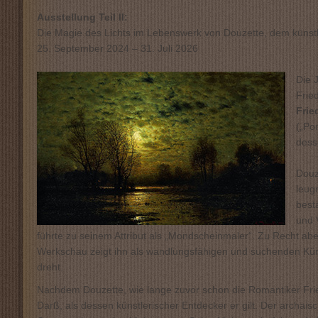
Ausstellung Teil II:
Die Magie des Lichts im Lebenswerk von Douzette, dem künstl
25. September 2024 – 31. Juli 2026
Die 
Frie
Frie
(„Po
dess
Douz
leug
best
und 
führte zu seinem Attribut als „Mondscheinmaler“. Zu Recht aber
Werkschau zeigt ihn als wandlungsfähigen und suchenden Kün
dreht.
Nachdem Douzette, wie lange zuvor schon die Romantiker Fried
Darß, als dessen künstlerischer Entdecker er gilt. Der archai