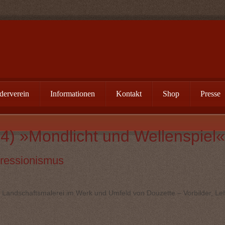
derverein
Informationen
Kontakt
Shop
Presse
4) »Mondlicht und Wellenspiel«
pressionismus
“ Landschaftsmalerei im Werk und Umfeld von Douzette – Vorbilder, Le